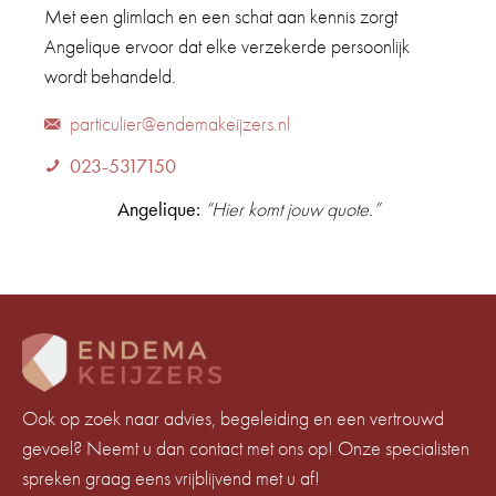
Met een glimlach en een schat aan kennis zorgt
Angelique ervoor dat elke verzekerde persoonlijk
wordt behandeld.
particulier@endemakeijzers.nl
023-5317150
Angelique:
“Hier komt jouw quote.”
Ook op zoek naar advies, begeleiding en een vertrouwd
gevoel? Neemt u dan contact met ons op! Onze specialisten
spreken graag eens vrijblijvend met u af!